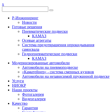
x
Р-Инжиниринг
Новости
Готовые решения
Пневматические подвески
КАМАЗ
Осевые агрегаты
Система предотвращения опрокидывания
самосвала
Гидропневматические подвески
КАМАЗ
Модернизированные автомобили
Автомобили на пневмоподвеске
«Каматейнер» - система сменных кузовов
Автомобили на независимой пружинной подвеске
Услуги
НИОКР
Наши проекты
Фотогалерея
Видеогалерея
Качество
Гарантия