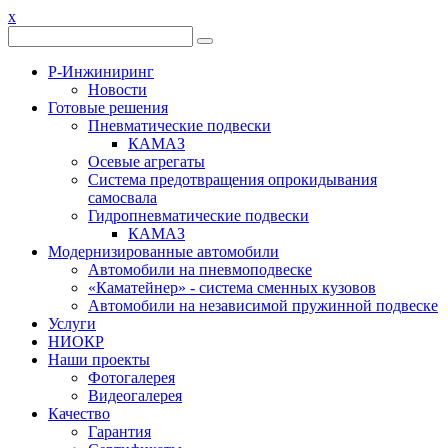
x
Р-Инжиниринг
Новости
Готовые решения
Пневматические подвески
КАМАЗ
Осевые агрегаты
Система предотвращения опрокидывания
самосвала
Гидропневматические подвески
КАМАЗ
Модернизированные автомобили
Автомобили на пневмоподвеске
«Каматейнер» - система сменных кузовов
Автомобили на независимой пружинной подвеске
Услуги
НИОКР
Наши проекты
Фотогалерея
Видеогалерея
Качество
Гарантия