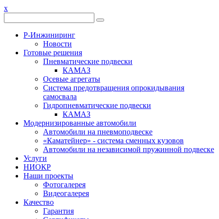
x
Р-Инжиниринг
Новости
Готовые решения
Пневматические подвески
КАМАЗ
Осевые агрегаты
Система предотвращения опрокидывания
самосвала
Гидропневматические подвески
КАМАЗ
Модернизированные автомобили
Автомобили на пневмоподвеске
«Каматейнер» - система сменных кузовов
Автомобили на независимой пружинной подвеске
Услуги
НИОКР
Наши проекты
Фотогалерея
Видеогалерея
Качество
Гарантия